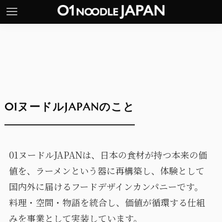
0
1
ヌ
ー
ド
ル
J
A
P
A
N
の
こ
と
01ヌードルJAPANは、日本の食材が持つ本来の価
値を、ラーメンという器に再構築し、体験として
国内外に届けるフードデザインカンパニーです。
料理・空間・物語を統合し、価値が循環する仕組
みを事業として実装しています。